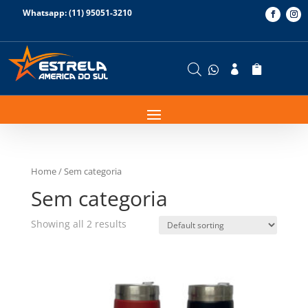
Whatsapp: (11) 95051-3210



Home
/ Sem categoria
Sem categoria
Showing all 2 results