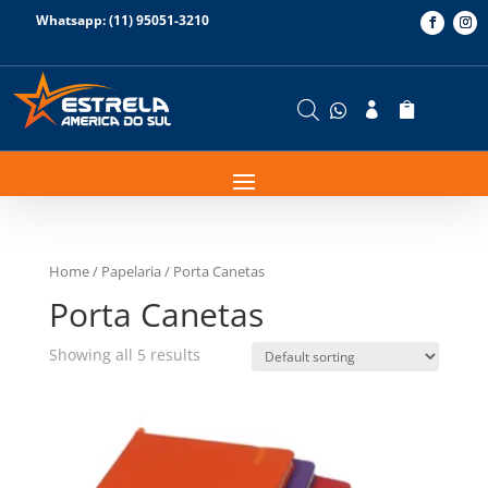
Whatsapp: (11) 95051-3210



Home
/
Papelaria
/ Porta Canetas
Porta Canetas
Showing all 5 results