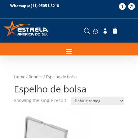
Whatsapp: (11) 95051-3210



Home
/
Brindes
/ Espelho de bolsa
Espelho de bolsa
Showing the single result